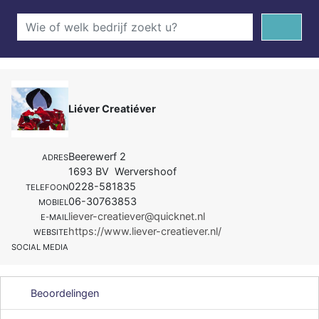
Liéver Creatiéver
Beerewerf 2
ADRES
1693 BV Wervershoof
0228-581835
TELEFOON
06-30763853
MOBIEL
liever-creatiever@quicknet.nl
E-MAIL
https://www.liever-creatiever.nl/
WEBSITE
SOCIAL MEDIA
Beoordelingen