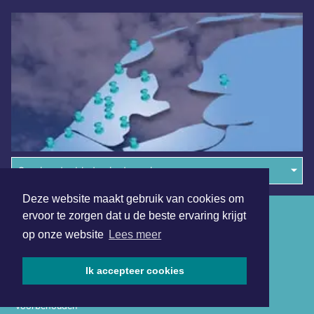
Overige dagbladen in de regio
Deze website maakt gebruik van cookies om
Algemene voorwaarden
ervoor te zorgen dat u de beste ervaring krijgt
op onze website
Lees meer
Disclaimer
Privacy Statement
Ik accepteer cookies
Copyright (c) 2026 | Enkhuizerdagblad.nl - Alle rechten
voorbehouden