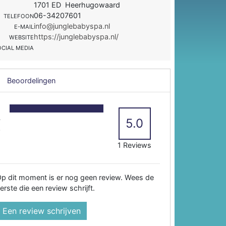
1701 ED Heerhugowaard
06-34207601
TELEFOON
info@junglebabyspa.nl
E-MAIL
https://junglebabyspa.nl/
WEBSITE
OCIAL MEDIA
Beoordelingen
5
4
5.0
3
2
1 Reviews
p dit moment is er nog geen review. Wees de
erste die een review schrijft.
Een review schrijven