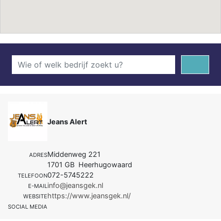
Jeans Alert
Middenweg 221
ADRES
1701 GB Heerhugowaard
072-5745222
TELEFOON
info@jeansgek.nl
E-MAIL
https://www.jeansgek.nl/
WEBSITE
SOCIAL MEDIA