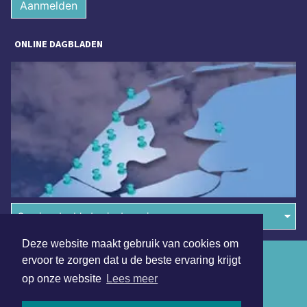
Aanmelden
ONLINE DAGBLADEN
Overige dagbladen in de regio
Deze website maakt gebruik van cookies om
Algemene voorwaarden
ervoor te zorgen dat u de beste ervaring krijgt
op onze website
Lees meer
Disclaimer
Privacy Statement