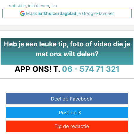
subsidie
,
initiatieven
,
iza
Maak
Enkhuizerdagblad
je Google-favoriet
Heb je een leuke tip, foto of video die je
met ons wilt delen?
APP ONS!
T.
06 - 574 71 321
Deel op Facebook
Post op X
Tip de redactie