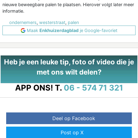
nieuwe beweegbare palen te plaatsen. Hierover volgt later meer
informatie.
ondernemers
,
westerstraat
,
palen
Maak
Enkhuizerdagblad
je Google-favoriet
Heb je een leuke tip, foto of video die je
met ons wilt delen?
APP ONS!
T.
06 - 574 71 321
Deel op Facebook
Post op X