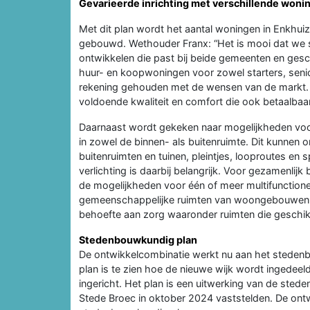
Gevarieerde inrichting met verschillende woni
Met dit plan wordt het aantal woningen in Enkhuizen
gebouwd. Wethouder Franx: “Het is mooi dat w
ontwikkelen die past bij beide gemeenten en gesc
huur- en koopwoningen voor zowel starters, senior
rekening gehouden met de wensen van de markt. B
voldoende kwaliteit en comfort die ook betaalbaar 
Daarnaast wordt gekeken naar mogelijkheden voor a
in zowel de binnen- als buitenruimte. Dit kunnen 
buitenruimten en tuinen, pleintjes, looproutes en 
verlichting is daarbij belangrijk. Voor gezamenl
de mogelijkheden voor één of meer multifunctione
gemeenschappelijke ruimten van woongebouwen.
behoefte aan zorg waaronder ruimten die geschikt
Stedenbouwkundig plan
De ontwikkelcombinatie werkt nu aan het steden
plan is te zien hoe de nieuwe wijk wordt ingedee
ingericht. Het plan is een uitwerking van de ste
Stede Broec in oktober 2024 vaststelden. De ontwe