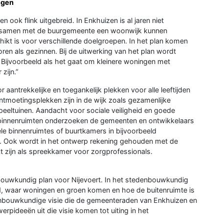
ngen
 ook flink uitgebreid. In Enkhuizen is al jaren niet
e samen met de buurgemeente een woonwijk kunnen
hikt is voor verschillende doelgroepen. In het plan komen
en als gezinnen. Bij de uitwerking van het plan wordt
ijvoorbeeld als het gaat om kleinere woningen met
zijn.”
antrekkelijke en toegankelijk plekken voor alle leeftijden
ontmoetingsplekken zijn in de wijk zoals gezamenlijke
speeltuinen. Aandacht voor sociale veiligheid en goede
ijk binnenruimten onderzoeken de gemeenten en ontwikkelaars
le binnenruimtes of buurtkamers in bijvoorbeeld
 Ook wordt in het ontwerp rekening gehouden met de
 zijn als spreekkamer voor zorgprofessionals.
bouwkundig plan voor Nijevoert. In het stedenbouwkundig
ld, waar woningen en groen komen en hoe de buitenruimte is
denbouwkundige visie die de gemeenteraden van Enkhuizen en
rpideeën uit die visie komen tot uiting in het