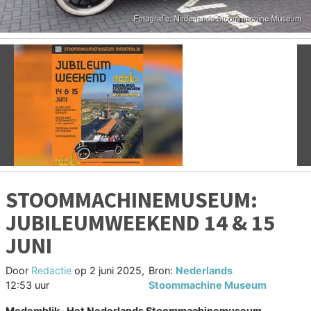
Vorige
V
STOOMMACHINEMUSEUM:
JUBILEUMWEEKEND 14 & 15
JUNI
Door
Redactie
op
2 juni 2025,
Bron:
Nederlands
12:53 uur
Stoommachine Museum
Medemblik- Het Nederlands Stoommachinemuseum,