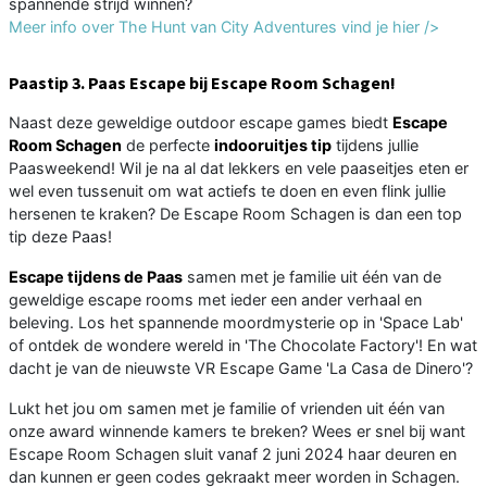
spannende strijd winnen?
Meer info over The Hunt van City Adventures vind je hier />
Paastip 3.
Paas Escape bij Escape Room Schagen!
Naast deze geweldige outdoor escape games biedt
Escape
Room Schagen
de perfecte
indooruitjes tip
tijdens jullie
Paasweekend! Wil je na al dat lekkers en vele paaseitjes eten er
wel even tussenuit om wat actiefs te doen en even flink jullie
hersenen te kraken? De Escape Room Schagen is dan een top
tip deze Paas!
Escape tijdens de Paas
samen met je familie uit één van de
geweldige escape rooms met ieder een ander verhaal en
beleving. Los het spannende moordmysterie op in 'Space Lab'
of ontdek de wondere wereld in 'The Chocolate Factory'! En wat
dacht je van de nieuwste VR Escape Game 'La Casa de Dinero'?
Lukt het jou om samen met je familie of vrienden uit één van
onze award winnende kamers te breken? Wees er snel bij want
Escape Room Schagen sluit vanaf 2 juni 2024 haar deuren en
dan kunnen er geen codes gekraakt meer worden in Schagen.