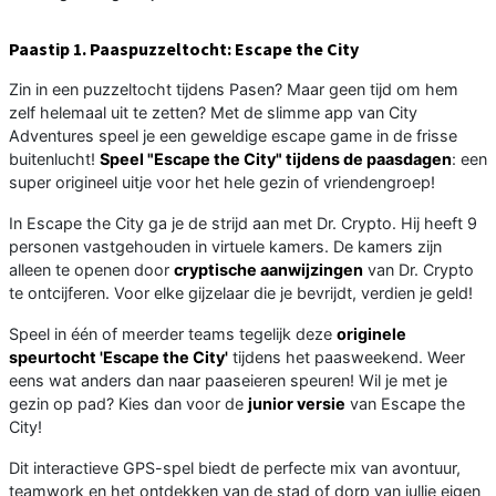
Paastip 1. Paaspuzzeltocht: Escape the City
Zin in een puzzeltocht tijdens Pasen? Maar geen tijd om hem
zelf helemaal uit te zetten? Met de slimme app van City
Adventures speel je een geweldige escape game in de frisse
buitenlucht!
Speel "Escape the City" tijdens de paasdagen
: een
super origineel uitje voor het hele gezin of vriendengroep!
In Escape the City ga je de strijd aan met Dr. Crypto. Hij heeft 9
personen vastgehouden in virtuele kamers. De kamers zijn
alleen te openen door
cryptische aanwijzingen
van Dr. Crypto
te ontcijferen. Voor elke gijzelaar die je bevrijdt, verdien je geld!
Speel in één of meerder teams tegelijk deze
originele
speurtocht 'Escape the City'
tijdens het paasweekend. Weer
eens wat anders dan naar paaseieren speuren! Wil je met je
gezin op pad? Kies dan voor de
junior versie
van Escape the
City!
Dit interactieve GPS-spel biedt de perfecte mix van avontuur,
teamwork en het ontdekken van de stad of dorp van jullie eigen