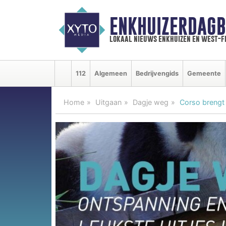
ENKHUIZERDAGB
lokaal nieuws enkhuizen en west-f
112
Algemeen
Bedrijvengids
Gemeente
Home
Uitgaan
Dagje weg
Corso brengt 