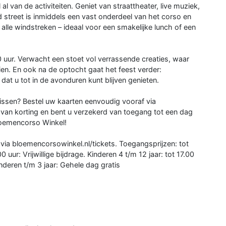
al van de activiteiten. Geniet van straattheater, live muziek,
d street is inmiddels een vast onderdeel van het corso en
t alle windstreken – ideaal voor een smakelijke lunch of een
 uur. Verwacht een stoet vol verrassende creaties, waar
en. En ook na de optocht gaat het feest verder:
at u tot in de avonduren kunt blijven genieten.
 missen? Bestel uw kaarten eenvoudig vooraf via
u van korting en bent u verzekerd van toegang tot een dag
 Bloemencorso Winkel!
 via bloemencorsowinkel.nl/tickets. Toegangsprijzen: tot
uur: Vrijwillige bijdrage. Kinderen 4 t/m 12 jaar: tot 17.00
Kinderen t/m 3 jaar: Gehele dag gratis