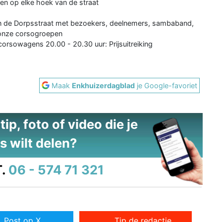
en op elke hoek van de straat
 en de Dorpsstraat met bezoekers, deelnemers, sambaband,
 onze corsogroepen
 corsowagens 20.00 - 20.30 uur: Prijsuitreiking
Maak
Enkhuizerdagblad
je Google-favoriet
ip, foto of video die je
s wilt delen?
.
06 - 574 71 321
Post op X
Tip de redactie