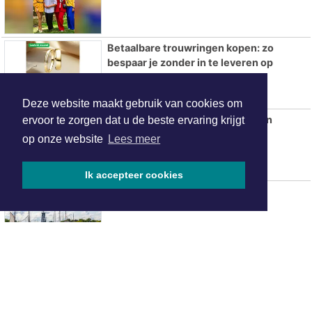
Betaalbare trouwringen kopen: zo
bespaar je zonder in te leveren op
kwaliteit
Deze website maakt gebruik van cookies om
AZ overtuigt tegen tiental PSV en
ervoor te zorgen dat u de beste ervaring krijgt
verovert Johan Cruijff Schaal
op onze website
Lees meer
Ik accepteer cookies
Vlootschouw varend erfgoed
Jarige MS Friesland is het gezicht van
een halve eeuw Historische Driehoek