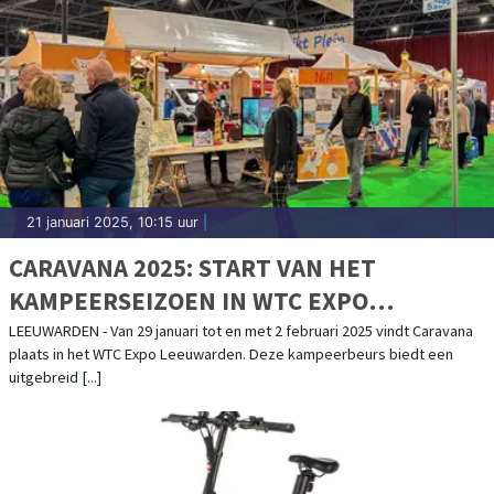
21 januari 2025, 10:15 uur
|
CARAVANA 2025: START VAN HET
KAMPEERSEIZOEN IN WTC EXPO
LEEUWARDEN
LEEUWARDEN - Van 29 januari tot en met 2 februari 2025 vindt Caravana
plaats in het WTC Expo Leeuwarden. Deze kampeerbeurs biedt een
uitgebreid [...]