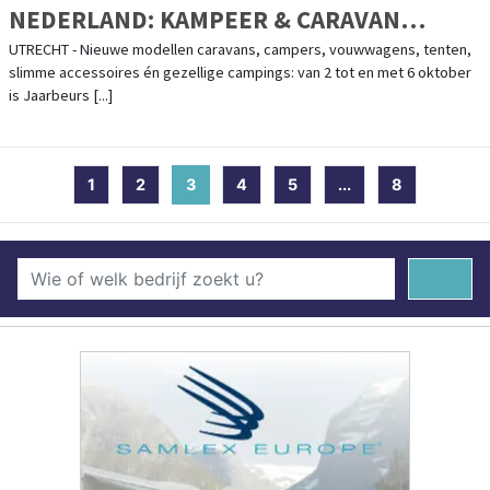
NEDERLAND: KAMPEER & CARAVAN
JAARBEURS
UTRECHT - Nieuwe modellen caravans, campers, vouwwagens, tenten,
slimme accessoires én gezellige campings: van 2 tot en met 6 oktober
is Jaarbeurs [...]
1
2
3
(current)
4
5
...
8