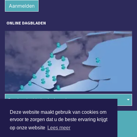
Aanmelden
ONLINE DAGBLADEN
Overige dagbladen in de regio
Deze website maakt gebruik van cookies om
Algemene voorwaarden
ervoor te zorgen dat u de beste ervaring krijgt
op onze website
Lees meer
Disclaimer