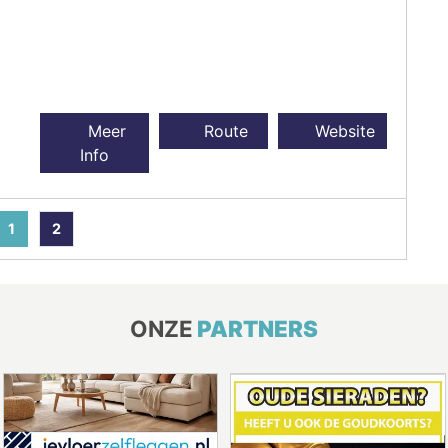
Meer
Route
Website
Info
1
2
ONZE
PARTNERS