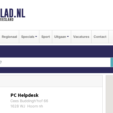
LAD.NL
riesland
Regionaal
Specials
Sport
Uitgaan
Vacatures
Contact
PC Helpdesk
Cees Buddingh'hof 66
1628 WJ Hoorn nh