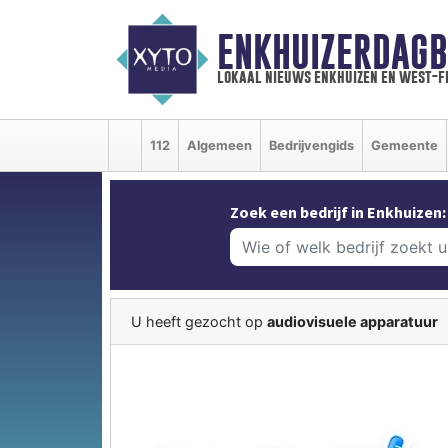
ENKHUIZERDAGB
lokaal nieuws enkhuizen en west-f
112
Algemeen
Bedrijvengids
Gemeente
Zoek een bedrijf in Enkhuizen:
U heeft gezocht op
audiovisuele apparatuur