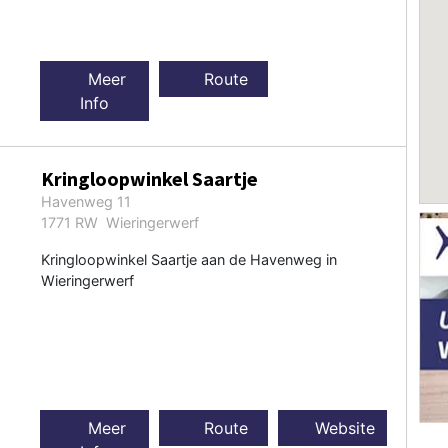
Meer
Route
Info
Kringloopwinkel Saartje
Havenweg 11
1771 RW Wieringerwerf
Kringloopwinkel Saartje aan de Havenweg in
Wieringerwerf
Meer
Route
Website