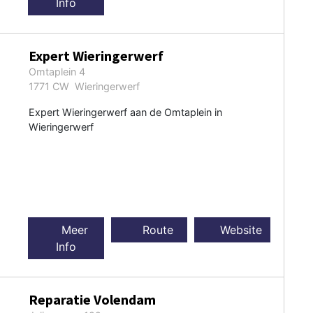
Info
Expert Wieringerwerf
Omtaplein 4
1771 CW Wieringerwerf
Expert Wieringerwerf aan de Omtaplein in
Wieringerwerf
Meer
Route
Website
Info
Reparatie Volendam