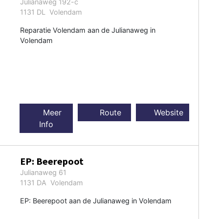
Julianaweg 192-c
1131 DL Volendam
Reparatie Volendam aan de Julianaweg in
Volendam
Meer
Route
Website
Info
EP: Beerepoot
Julianaweg 61
1131 DA Volendam
EP: Beerepoot aan de Julianaweg in Volendam