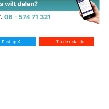
s wilt delen?
.
06 - 574 71 321
Post op X
Tip de redactie