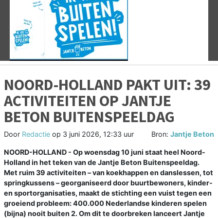
Vorige
V
NOORD-HOLLAND PAKT UIT: 39
ACTIVITEITEN OP JANTJE
BETON BUITENSPEELDAG
Door
Redactie
op
3 juni 2026, 12:33 uur
Bron:
Jantje Beton
NOORD-HOLLAND - Op woensdag 10 juni staat heel Noord-
Holland in het teken van de Jantje Beton Buitenspeeldag.
Met ruim 39 activiteiten – van koekhappen en danslessen, tot
springkussens – georganiseerd door buurtbewoners, kinder-
en sportorganisaties, maakt de stichting een vuist tegen een
groeiend probleem: 400.000 Nederlandse kinderen spelen
(bijna) nooit buiten 2. Om dit te doorbreken lanceert Jantje