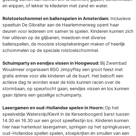
en wippen, of lekker te kliederen met zand en water.
Rolstoelschommel en ballenspelen in Amsterdam:
Inclusieve
speeltuin De Gibraltar aan de Haarlemmerweg opent haar
deuren voor iedereen om samen te spelen. Kinderen kunnen zich
hier uitleven op de glijbanen, meedoen met diverse
ballenspellen, de mooiste stoeptekeningen maken of heerlijk
schommelen op de speciale rolstoelschommel.
Schuimparty en eendjes vissen in Hoogwoud:
Bij Zwembad
Woudmeer organiseert BSO JimpyPlay een groot feest met
gratis entree voor alle kinderen uit de buurt. Het belooft een
actieve dag te worden waar de kids kunnen racen over de
stormbaan, op speurtocht gaan, eendjes vissen en los kunnen
gaan tijdens een gezellige schuimparty.
Lasergamen en oud-Hollandse spelen in Hoorn:
Op het
speelveldje Watersnip/Kievit in de Kersenboogerd barst tussen
14.30 en 16.30 uur een groot speelfestijn los. Kinderen kunnen
hier naar hartenlust lasergamen, springen op het springkussen,
oud-Hollandse spellen spelen, stoepkrijten én smullen van een