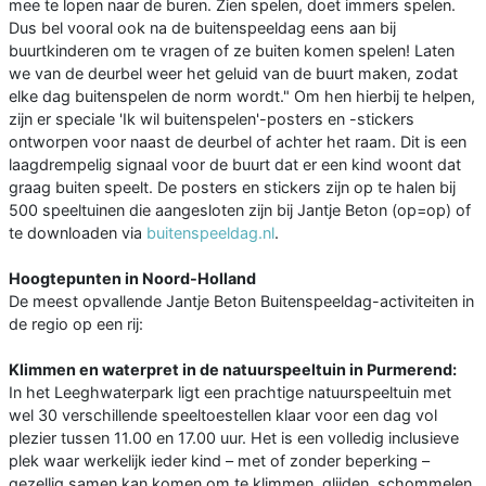
mee te lopen naar de buren. Zien spelen, doet immers spelen.
Dus bel vooral ook na de buitenspeeldag eens aan bij
buurtkinderen om te vragen of ze buiten komen spelen! Laten
we van de deurbel weer het geluid van de buurt maken, zodat
elke dag buitenspelen de norm wordt." Om hen hierbij te helpen,
zijn er speciale 'Ik wil buitenspelen'-posters en -stickers
ontworpen voor naast de deurbel of achter het raam. Dit is een
laagdrempelig signaal voor de buurt dat er een kind woont dat
graag buiten speelt. De posters en stickers zijn op te halen bij
500 speeltuinen die aangesloten zijn bij Jantje Beton (op=op) of
te downloaden via
buitenspeeldag.nl
.
Hoogtepunten in Noord-Holland
De meest opvallende Jantje Beton Buitenspeeldag-activiteiten in
de regio op een rij:
Klimmen en waterpret in de natuurspeeltuin in Purmerend:
In het Leeghwaterpark ligt een prachtige natuurspeeltuin met
wel 30 verschillende speeltoestellen klaar voor een dag vol
plezier tussen 11.00 en 17.00 uur. Het is een volledig inclusieve
plek waar werkelijk ieder kind – met of zonder beperking –
gezellig samen kan komen om te klimmen, glijden, schommelen