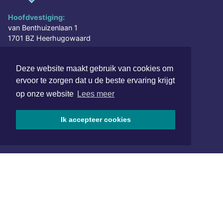
Hoofdvestiging:
van Benthuizenlaan 1
1701 BZ Heerhugowaard
072 8200 600
Deze website maakt gebruik van cookies om
redactie@xyto.nl
ervoor te zorgen dat u de beste ervaring krijgt
www.xyto.nl
op onze website
Lees meer
SOCIAL MEDIA
Ik accepteer cookies
NIEUWSBRIEF AANMELDEN
Schrijf je in voor onze nieuwsbrief en krijg wekelijks een
samenvatting van alle gebeurtenissen uit jouw regio.
Aanmelden
ONLINE DAGBLADEN