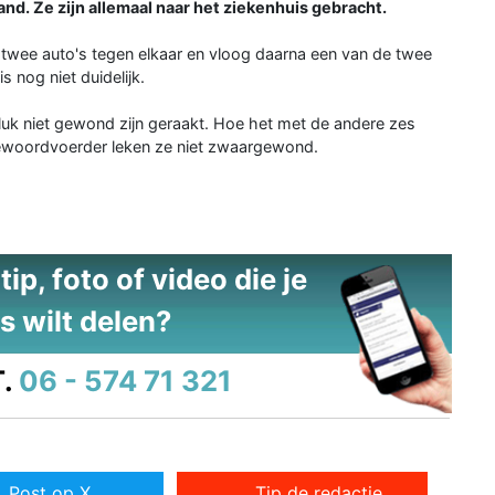
nd. Ze zijn allemaal naar het ziekenhuis gebracht.
 twee auto's tegen elkaar en vloog daarna een van de twee
s nog niet duidelijk.
eluk niet gewond zijn geraakt. Hoe het met de andere zes
itiewoordvoerder leken ze niet zwaargewond.
ip, foto of video die je
s wilt delen?
.
06 - 574 71 321
Post op X
Tip de redactie