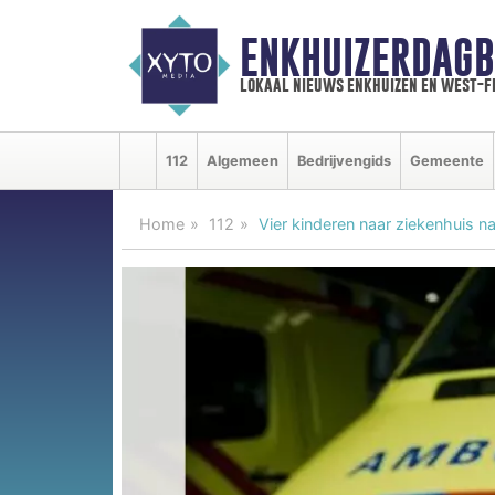
ENKHUIZERDAGB
lokaal nieuws enkhuizen en west-f
112
Algemeen
Bedrijvengids
Gemeente
Home
112
Vier kinderen naar ziekenhuis 