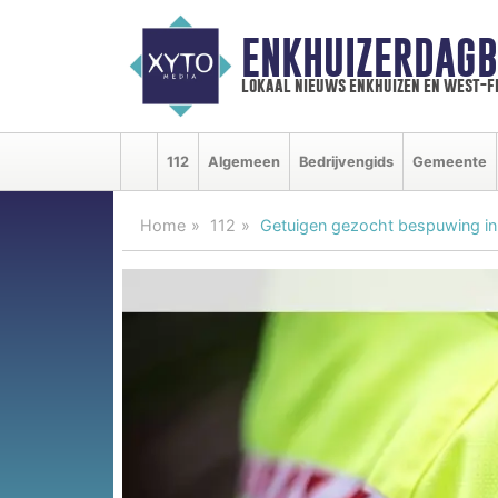
ENKHUIZERDAGB
lokaal nieuws enkhuizen en west-f
112
Algemeen
Bedrijvengids
Gemeente
Home
112
Getuigen gezocht bespuwing in